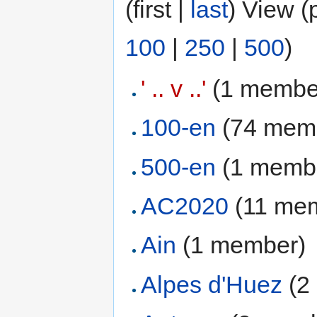
(first |
last
) View (
100
|
250
|
500
)
' .. v ..'
‏‎ (1 membe
100-en
‏‎ (74 me
500-en
‏‎ (1 memb
AC2020
‏‎ (11 m
Ain
‏‎ (1 member)
Alpes d'Huez
‏‎ 