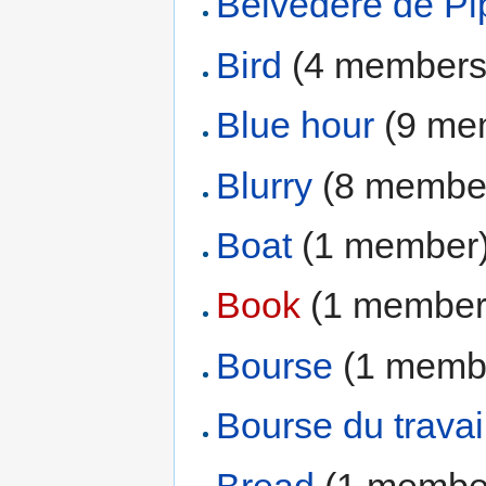
Belvédère de Pi
Bird
‏‎ (4 members
Blue hour
‏‎ (9 m
Blurry
‏‎ (8 membe
Boat
‏‎ (1 member
Book
‏‎ (1 member
Bourse
‏‎ (1 mem
Bourse du travai
Bread
‏‎ (1 membe