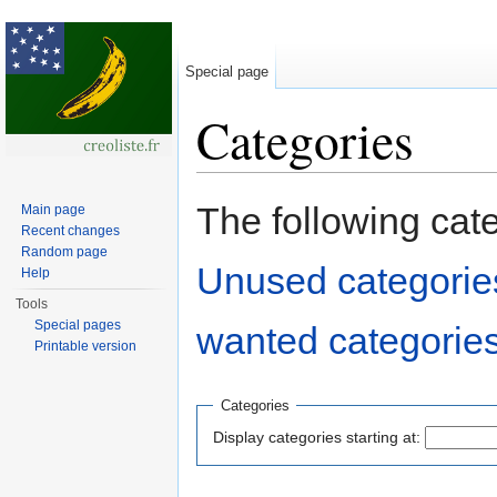
Special page
Categories
Jump to:
navigation
,
search
The following cat
Main page
Recent changes
Random page
Unused categorie
Help
Tools
Special pages
wanted categorie
Printable version
Categories
Display categories starting at: