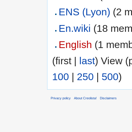
ENS (Lyon)
‏‎ (2
En.wiki
‏‎ (18 me
English
‏‎ (1 mem
(first |
last
) View (
100
|
250
|
500
)
Privacy policy
About Creolista!
Disclaimers