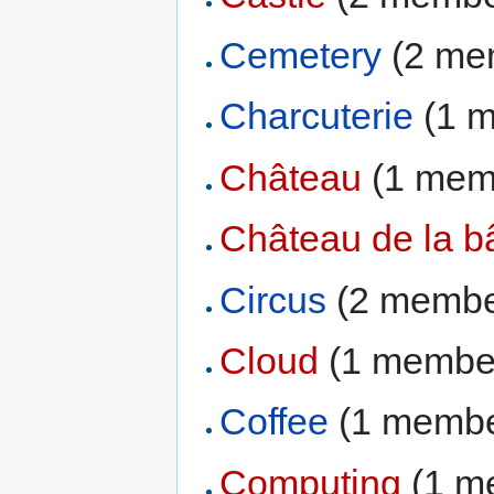
Cemetery
‏‎ (2 m
Charcuterie
‏‎ (1
Château
‏‎ (1 me
Château de la bâ
Circus
‏‎ (2 memb
Cloud
‏‎ (1 membe
Coffee
‏‎ (1 memb
Computing
‏‎ (1