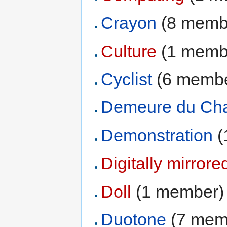
Crayon
‏‎ (8 mem
Culture
‏‎ (1 mem
Cyclist
‏‎ (6 memb
Demeure du Ch
Demonstration
‏
Digitally mirrore
Doll
‏‎ (1 member)
Duotone
‏‎ (7 me